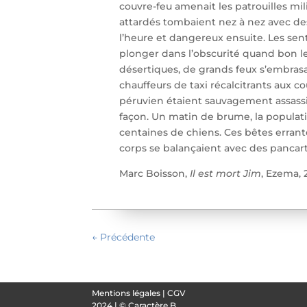
couvre-feu amenait les patrouilles mili
attardés tombaient nez à nez avec de
l’heure et dangereux ensuite.
Les senti
plonger dans l’obscurité quand bon leu
désertiques, de grands feux s’embrasai
chauffeurs de taxi récalcitrants aux co
péruvien étaient sauvagement assassi
façon. Un matin de brume, la populati
centaines de chiens. Ces bêtes errant
corps se balançaient avec des pancarte
Marc Boisson,
Il est mort Jim
, Ezema, 
←
Précédente
Mentions légales
|
CGV
2024 | ©
Caractère B