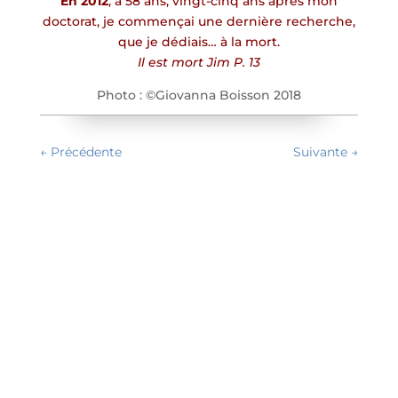
En 2012
, à 58 ans, vingt-cinq ans après mon
doctorat, je commençai une dernière recherche,
que je dédiais… à la mort.
Il est mort Jim P. 13
Photo : ©Giovanna Boisson 2018
←
Précédente
Suivante
→