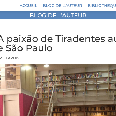
ACCUEIL
BLOG DE L’AUTEUR
BIBLIOTHÈQU
BLOG DE L’AUTEUR
A paixão de Tiradentes a
e São Paulo
ÊME TARDIVE