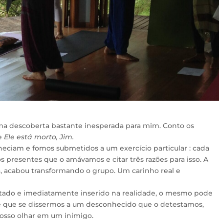
ma descoberta bastante inesperada para mim. Conto os
de
Ele está morto, Jim.
heciam e fomos submetidos a um exercício particular
: cada
 presentes que o amávamos e citar três razões para isso. A
ua, acabou transformando o grupo. Um carinho real e
tado e imediatamente inserido na realidade, o mesmo pode
de que se dissermos a um desconhecido que o detestamos,
nosso olhar em um inimigo.