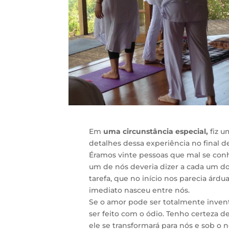
Em
uma circunstância especial,
fiz u
detalhes dessa experiência no final 
Éramos vinte pessoas que mal se con
um de nós deveria dizer a cada um dos
tarefa, que no início nos parecia árd
imediato nasceu entre nós.
Se o amor pode ser totalmente inven
ser feito com o ódio. Tenho certeza 
ele se transformará para nós e sob o 