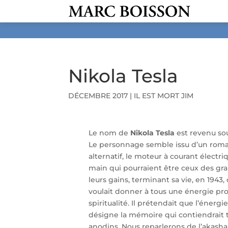
Nikola Tesla
DÉCEMBRE 2017
|
IL EST MORT JIM
Le nom de
Nikola Tesla
est revenu so
Le personnage semble issu d’un roman 
alternatif, le moteur à courant électr
main qui pourraient être ceux des gran
leurs gains, terminant sa vie, en 1943
voulait donner à tous une énergie prop
spiritualité. Il prétendait que l’énerg
désigne la mémoire qui contiendrait to
anodins. Nous reparlerons de l’akash