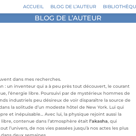
ACCUEIL
BLOG DE L’AUTEUR
BIBLIOTHÈQU
BLOG DE L’AUTEUR
uvent dans mes recherches.
: un inventeur qui a à peu près tout découvert, le courant
ique, l’énergie libre. Poursuivi par de mystérieux hommes de
ds industriels peu désireux de voir disparaître la source de
, dans la solitude d’un modeste hôtel de New York. Lui qui
re et inépuisable… Avec lui, la physique rejoint aussi la
ie libre, contenue dans l’atmosphère était
l’akasha
, qui
ut l’univers, de nos vies passées jusqu’à nos actes les plus
a dans deux semaines.