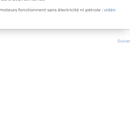
moteurs fonctionnent sans électricité ni pétrole :
vidéo
Suiva