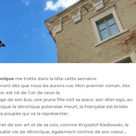
onique
me trotte dans la tête cette semaine.
neront dès que nous les aurons vus. Mon premier roman,
Vox
na
, est né de l’un de ceux-là.
age de son bus, une jeune fille voit sa soeur, son alter-ego, au
rsque la Véronique polonaise meurt, la Française est brisée
 poupée qui va la représenter.
t de son art et de sa voix, comme Krzysztof Kieślowski, le
ouble vie de Véronique
, également victime de son coeur…