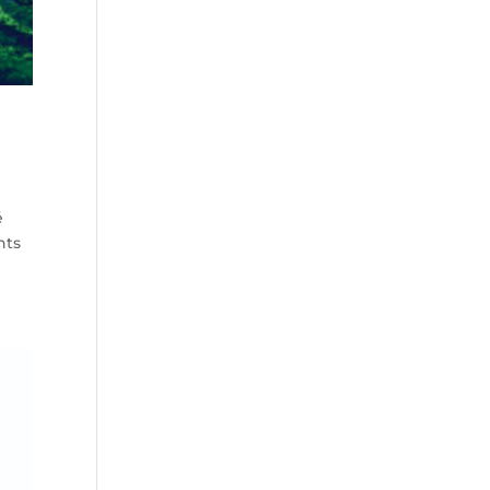
é
nts